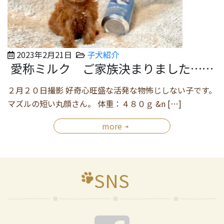
2023年2月21日
子犬紹介
愛称ミルク ご家族決まりました……
２月２０日撮影 好奇心旺盛な活発な物怖じしない子です。
マズルの短い丸顔さん。 体重：４８０ｇ &n […]
more
SNS