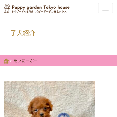
子犬紹介
>
たいにーぷー