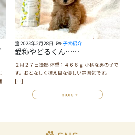
2023年2月28日
子犬紹介
プ
愛称やどるくん……
２月２７日撮影 体重：４６６ｇ 小柄な男の子で
す。おとなしく控え目な優しい雰囲気です。
に
[…]
通
more