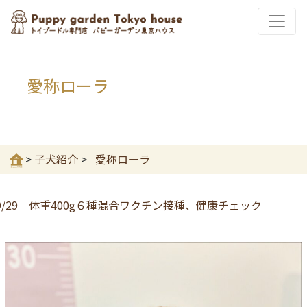
愛称ローラ
>
子犬紹介
>
愛称ローラ
9/29 体重400g
６種混合ワクチン接種、健康チェック