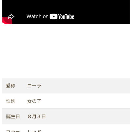
愛称
ローラ
性別
女の子
誕生日
８月３日
カラー
レッド