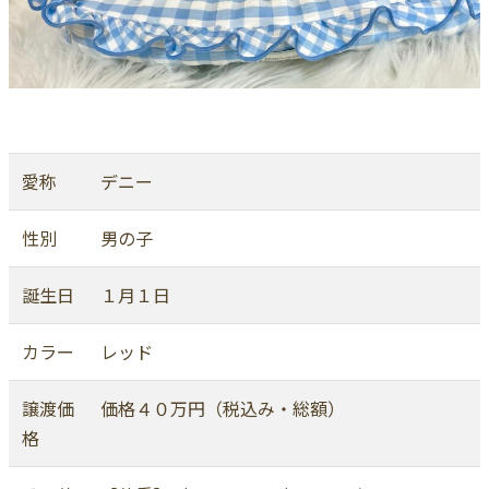
愛称
デニー
性別
男の子
誕生日
１月１日
カラー
レッド
譲渡価
価格４０万円（税込み・総額）
格