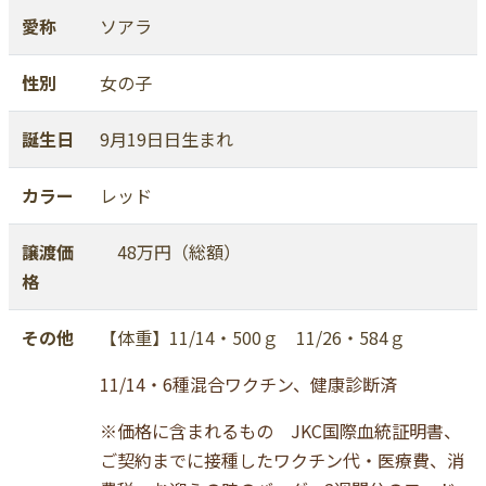
愛称
ソアラ
性別
女の子
誕生日
9月19日日生まれ
カラー
レッド
譲渡価
48万円（総額）
格
その他
【体重】11/14・500ｇ 11/26・584ｇ
11/14・6種混合ワクチン、健康診断済
※価格に含まれるもの JKC国際血統証明書、
ご契約までに接種したワクチン代・医療費、消