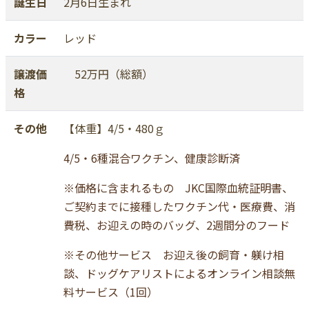
誕生日
2月6日生まれ
カラー
レッド
譲渡価
52万円（総額）
格
その他
【体重】4/5・480ｇ
4/5・6種混合ワクチン、健康診断済
※価格に含まれるもの JKC国際血統証明書、
ご契約までに接種したワクチン代・医療費、消
費税、お迎えの時のバッグ、2週間分のフード
※その他サービス お迎え後の飼育・躾け相
談、ドッグケアリストによるオンライン相談無
料サービス（1回）