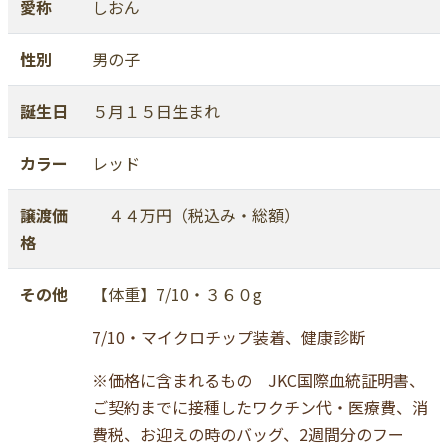
愛称
しおん
性別
男の子
誕生日
５月１５日生まれ
カラー
レッド
譲渡価
４４万円（税込み・総額）
格
その他
【体重】7/10・３６０g
7/10・マイクロチップ装着、健康診断
※価格に含まれるもの JKC国際血統証明書、
ご契約までに接種したワクチン代・医療費、消
費税、お迎えの時のバッグ、2週間分のフー